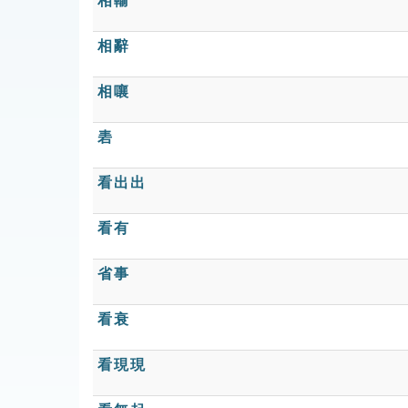
相輸
相辭
相嚷
砉
看出出
看有
省事
看衰
看現現