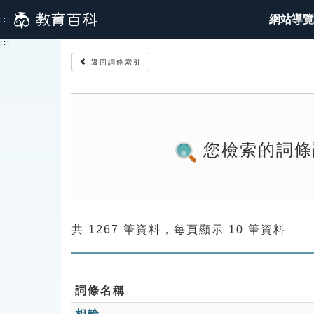
跳
網站導覽
:::
到
主
:::
要
返回詞條索引
內
容
您檢索的詞條
共 1267 筆資料，每頁顯示 10 筆資料
詞條名稱