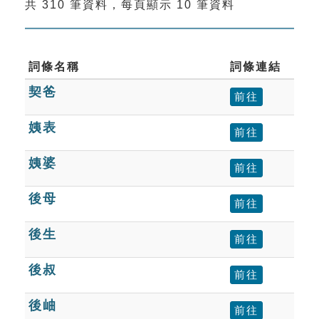
共 310 筆資料，每頁顯示 10 筆資料
索引選單
知識索引
單字索引
詞條名稱
詞條連結
契爸
生命大百科索引
前往
姨表
前往
遊戲專區
姨婆
前往
教學應用
後母
前往
貓頭鷹博士
後生
前往
後叔
前往
後岫
前往