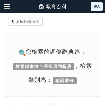
跳
登入
:::
到
主
:::
要
返回詞條索引
內
容
注音索引圖示
筆畫索引圖示
部首索引表圖示
您檢索的詞條辭典為：
, 檢索
教育部臺灣台語常用詞辭典
網站導覽
類別為：
稱謂輩分
生字詞彙表
成語故事