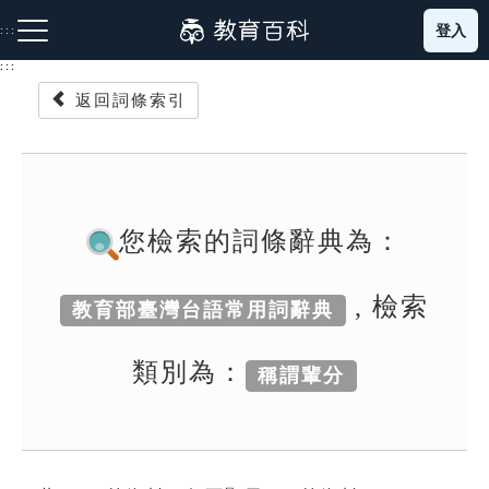
跳
登入
:::
到
主
:::
要
返回詞條索引
內
容
注音索引圖示
筆畫索引圖示
部首索引表圖示
您檢索的詞條辭典為：
, 檢索
教育部臺灣台語常用詞辭典
網站導覽
類別為：
稱謂輩分
生字詞彙表
成語故事