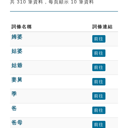
共 310 筆資料，每頁顯示 10 筆資料
索引選單
知識索引
單字索引
詞條名稱
詞條連結
姆婆
生命大百科索引
前往
姑婆
前往
遊戲專區
姑爺
前往
教學應用
妻舅
前往
貓頭鷹博士
季
前往
爸
前往
爸母
前往