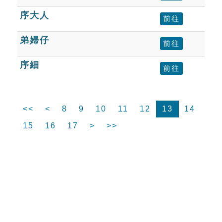
序大人
前往
弟婦仔
前往
序細
前往
<<
<
8
9
10
11
12
13
14
15
16
17
>
>>