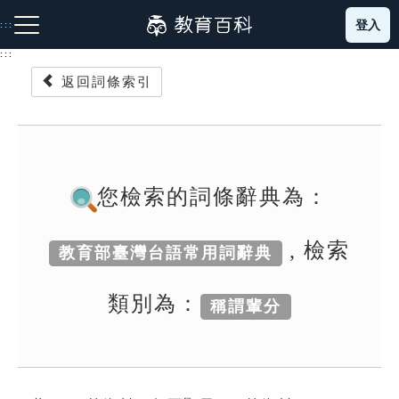
跳
登入
:::
到
主
:::
要
返回詞條索引
內
容
注音索引圖示
筆畫索引圖示
部首索引表圖示
您檢索的詞條辭典為：
, 檢索
教育部臺灣台語常用詞辭典
網站導覽
類別為：
稱謂輩分
生字詞彙表
成語故事