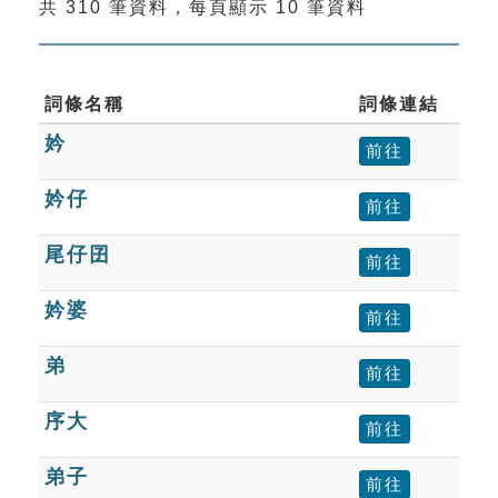
共 310 筆資料，每頁顯示 10 筆資料
索引選單
知識索引
單字索引
詞條名稱
詞條連結
妗
生命大百科索引
前往
妗仔
前往
遊戲專區
尾仔囝
前往
教學應用
妗婆
前往
貓頭鷹博士
弟
前往
序大
前往
弟子
前往