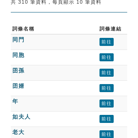
共 310 筆資料，每頁顯示 10 筆資料
索引選單
知識索引
單字索引
詞條名稱
詞條連結
同門
生命大百科索引
前往
同胞
前往
遊戲專區
囝孫
前往
教學應用
囝婿
前往
貓頭鷹博士
年
前往
如夫人
前往
老大
前往