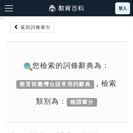
跳
登入
:::
到
主
:::
要
返回詞條索引
內
容
注音索引圖示
筆畫索引圖示
部首索引表圖示
您檢索的詞條辭典為：
, 檢索
教育部臺灣台語常用詞辭典
網站導覽
類別為：
稱謂輩分
生字詞彙表
成語故事