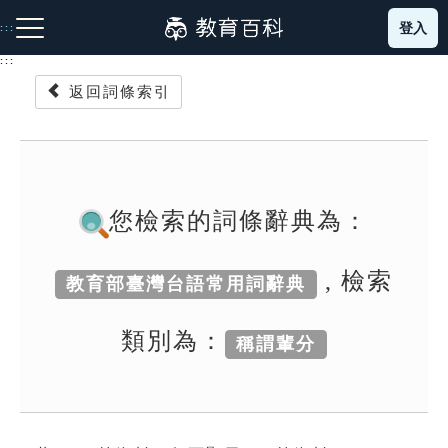
跳
登入
:::
到
主
:::
要
返回詞條索引
內
容
注音索引圖示
筆畫索引圖示
部首索引表圖示
您檢索的詞條辭典為：
, 檢索
教育部臺灣台語常用詞辭典
網站導覽
類別為：
稱謂輩分
生字詞彙表
成語故事