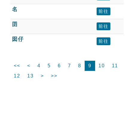
名
前往
囝
前往
囡仔
前往
<<
<
4
5
6
7
8
9
10
11
12
13
>
>>