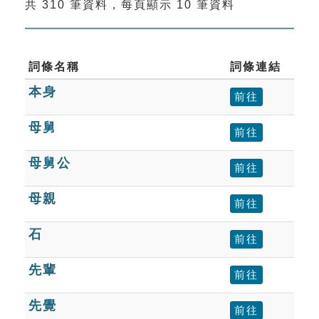
共 310 筆資料，每頁顯示 10 筆資料
索引選單
知識索引
單字索引
詞條名稱
詞條連結
本身
生命大百科索引
前往
母舅
前往
遊戲專區
母舅公
前往
教學應用
母親
前往
貓頭鷹博士
石
前往
先輩
前往
先覺
前往