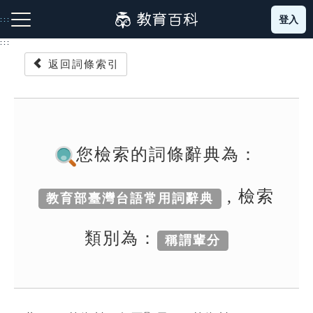
跳
登入
:::
到
主
:::
要
返回詞條索引
內
容
注音索引圖示
筆畫索引圖示
部首索引表圖示
您檢索的詞條辭典為：
, 檢索
教育部臺灣台語常用詞辭典
網站導覽
類別為：
稱謂輩分
生字詞彙表
成語故事