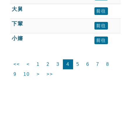
大舅
前往
下輩
前往
小嬸
前往
<<
<
1
2
3
4
5
6
7
8
9
10
>
>>