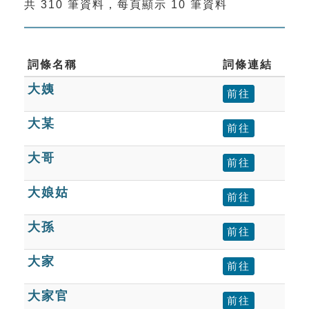
共 310 筆資料，每頁顯示 10 筆資料
索引選單
知識索引
單字索引
詞條名稱
詞條連結
大姨
生命大百科索引
前往
大某
前往
遊戲專區
大哥
前往
教學應用
大娘姑
前往
貓頭鷹博士
大孫
前往
大家
前往
大家官
前往