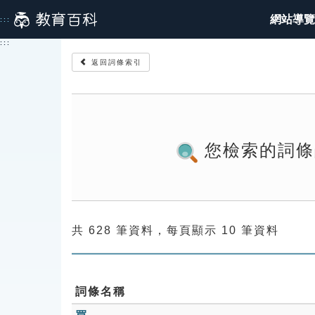
跳
網站導覽
:::
到
主
:::
要
返回詞條索引
內
容
您檢索的詞條
共 628 筆資料，每頁顯示 10 筆資料
詞條名稱