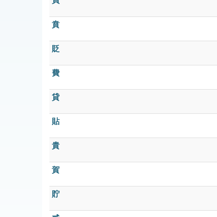
買
賁
貶
費
貸
貼
貴
賀
貯