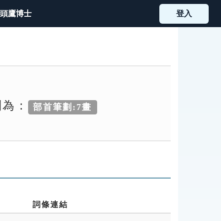
頭鷹博士
登入
別為：
部首筆劃:7畫
詞條連結