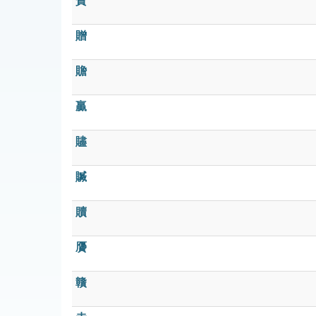
贊
贈
贍
贏
贐
贓
贖
贗
贛