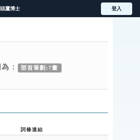
頭鷹博士
登入
別為：
部首筆劃:7畫
詞條連結