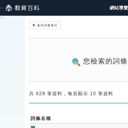
跳
網站導覽
:::
到
主
:::
要
返回詞條索引
內
容
您檢索的詞條
共 628 筆資料，每頁顯示 10 筆資料
詞條名稱