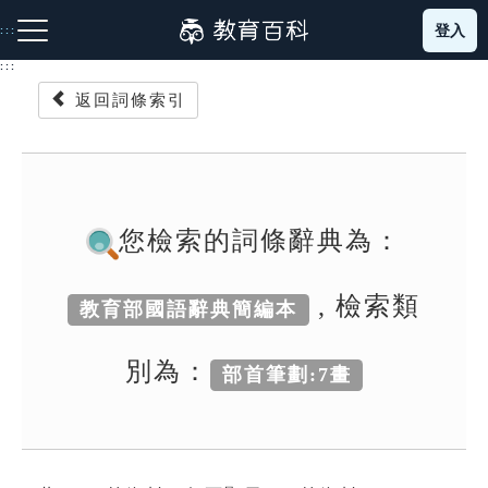
跳
登入
:::
到
主
:::
要
返回詞條索引
內
容
注音索引圖示
筆畫索引圖示
部首索引表圖示
您檢索的詞條辭典為：
, 檢索類
教育部國語辭典簡編本
網站導覽
別為：
部首筆劃:7畫
生字詞彙表
成語故事