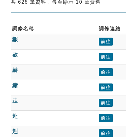
共 628 筆資料，每頁顯示 10 筆資料
索引選單
知識索引
單字索引
詞條名稱
詞條連結
赧
生命大百科索引
前往
赦
前往
遊戲專區
赫
前往
教學應用
赭
前往
貓頭鷹博士
走
前往
赴
前往
赳
前往