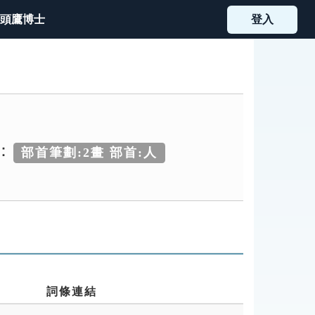
頭鷹博士
登入
：
部首筆劃:2畫 部首:人
詞條連結