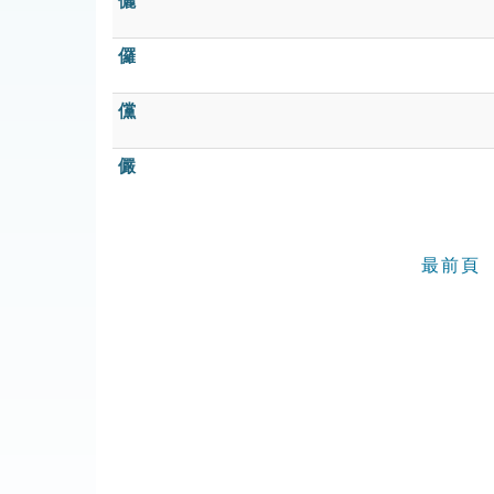
儷
儸
儻
儼
最前頁