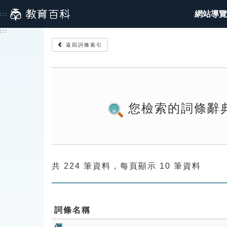
跳
網站導覽
:::
到
主
:::
要
返回詞條索引
內
容
您檢索的詞條辭
共 224 筆資料，每頁顯示 10 筆資料
詞條名稱