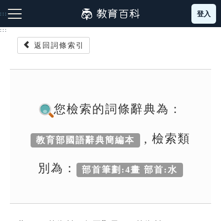
跳
登入
:::
到
主
:::
要
返回詞條索引
內
容
注音索引圖示
筆畫索引圖示
部首索引表圖示
您檢索的詞條辭典為：
, 檢索類
教育部國語辭典簡編本
網站導覽
別為：
部首筆劃:4畫 部首:水
生字詞彙表
成語故事