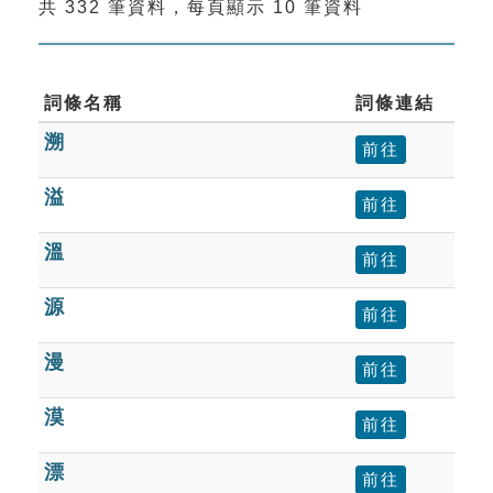
共 332 筆資料，每頁顯示 10 筆資料
索引選單
知識索引
單字索引
詞條名稱
詞條連結
溯
生命大百科索引
前往
溢
前往
遊戲專區
溫
前往
教學應用
源
前往
貓頭鷹博士
漫
前往
漠
前往
漂
前往