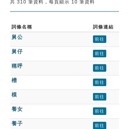
共 310 筆資料，每頁顯示 10 筆資料
索引選單
知識索引
單字索引
詞條名稱
詞條連結
舅公
生命大百科索引
前往
舅仔
前往
遊戲專區
稱呼
前往
教學應用
槽
前往
貓頭鷹博士
模
前往
養女
前往
養子
前往