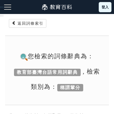
跳
登入
:::
到
主
:::
要
返回詞條索引
內
容
注音索引圖示
筆畫索引圖示
部首索引表圖示
您檢索的詞條辭典為：
, 檢索
教育部臺灣台語常用詞辭典
網站導覽
類別為：
稱謂輩分
生字詞彙表
成語故事