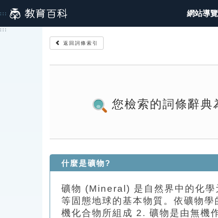
跳
網站導覽
:::
到
主
:::
要
返回詞條索引
內
容
您檢索的詞條辭典
什麼是礦物?
礦物 (Mineral) 是自然界
等固態地球的基本物質。依礦物學的
機化合物所組成 2. 礦物是由無