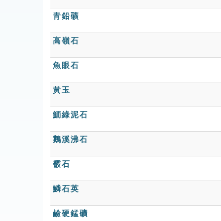
青鉛礦
高嶺石
魚眼石
黃玉
鮞綠泥石
鵝溪沸石
霰石
鱗石英
鹼硬錳礦