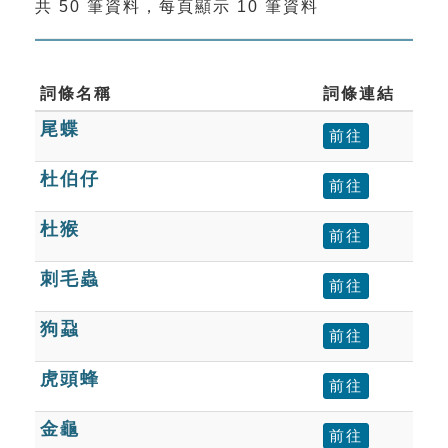
共 50 筆資料，每頁顯示 10 筆資料
索引選單
知識索引
單字索引
詞條名稱
詞條連結
尾蝶
生命大百科索引
前往
杜伯仔
前往
遊戲專區
杜猴
前往
教學應用
刺毛蟲
前往
貓頭鷹博士
狗蝨
前往
虎頭蜂
前往
金龜
前往