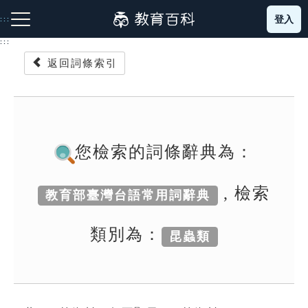
跳
登入
:::
到
主
:::
要
返回詞條索引
內
容
注音索引圖示
筆畫索引圖示
部首索引表圖示
您檢索的詞條辭典為：
, 檢索
教育部臺灣台語常用詞辭典
網站導覽
類別為：
昆蟲類
生字詞彙表
成語故事