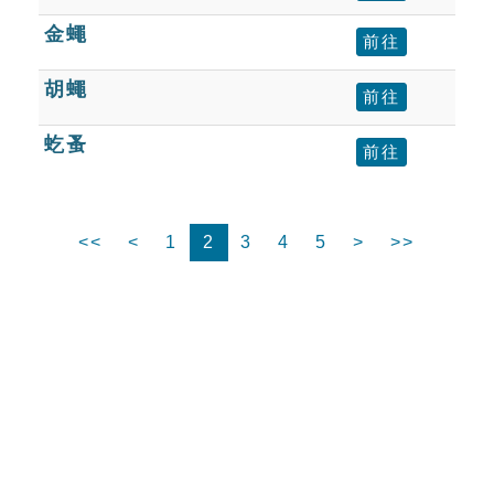
金蠅
前往
胡蠅
前往
虼蚤
前往
<<
<
1
2
3
4
5
>
>>