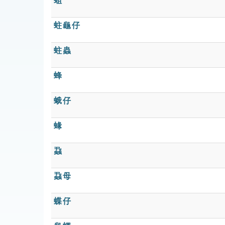
蛆
蛀龜仔
蛀蟲
蜂
蛾仔
蝝
蝨
蝨母
蝶仔