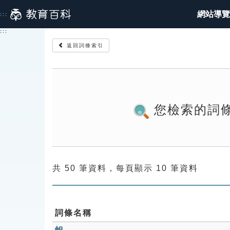
跳
網站導覽
:::
到
主
:::
要
返回詞條索引
內
容
您檢索的詞
共 50 筆資料，每頁顯示 10 筆資料
詞條名稱