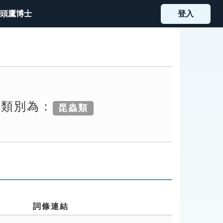
頭鷹博士
登入
索類別為：
昆蟲類
詞條連結