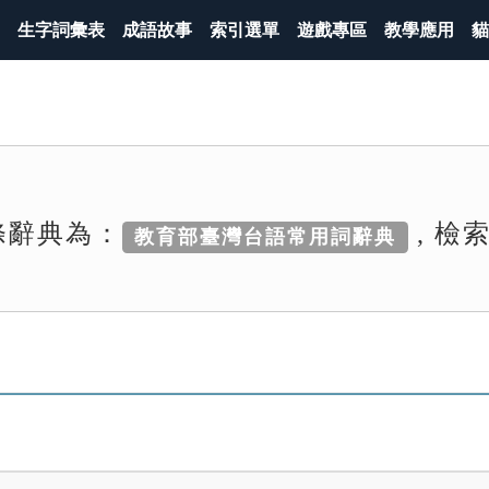
生字詞彙表
成語故事
索引選單
遊戲專區
教學應用
貓
條辭典為：
, 檢
教育部臺灣台語常用詞辭典