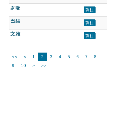
歹喙
前往
巴結
前往
文雅
前往
<<
<
1
2
3
4
5
6
7
8
9
10
>
>>