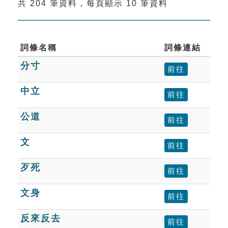
共 204 筆資料，每頁顯示 10 筆資料
索引選單
知識索引
單字索引
詞條名稱
詞條連結
分寸
生命大百科索引
前往
中立
前往
遊戲專區
公道
前往
教學應用
文
前往
貓頭鷹博士
歹死
前往
文身
前往
反來反去
前往