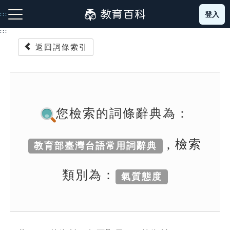
跳
登入
:::
到
主
:::
要
返回詞條索引
內
容
注音索引圖示
筆畫索引圖示
部首索引表圖示
您檢索的詞條辭典為：
, 檢索
教育部臺灣台語常用詞辭典
網站導覽
類別為：
氣質態度
生字詞彙表
成語故事