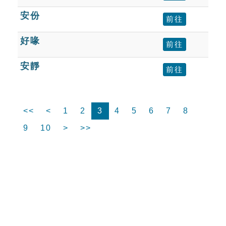
安份
前往
好喙
前往
安靜
前往
<<
<
1
2
3
4
5
6
7
8
9
10
>
>>