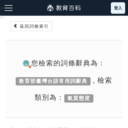
跳
登入
:::
到
主
:::
要
返回詞條索引
內
容
注音索引圖示
筆畫索引圖示
部首索引表圖示
您檢索的詞條辭典為：
, 檢索
教育部臺灣台語常用詞辭典
網站導覽
類別為：
氣質態度
生字詞彙表
成語故事