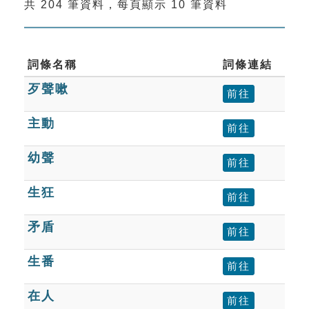
共 204 筆資料，每頁顯示 10 筆資料
索引選單
知識索引
單字索引
詞條名稱
詞條連結
歹聲嗽
生命大百科索引
前往
主動
前往
遊戲專區
幼聲
前往
教學應用
生狂
前往
貓頭鷹博士
矛盾
前往
生番
前往
在人
前往