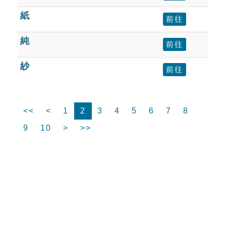
紙
前往
純
前往
紗
前往
<<
<
1
2
3
4
5
6
7
8
9
10
>
>>