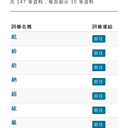
共 147 筆資料，每頁顯示 10 筆資料
索引選單
知識索引
單字索引
詞條名稱
詞條連結
紕
生命大百科索引
前往
紛
前往
遊戲專區
紡
前往
教學應用
納
前往
貓頭鷹博士
紐
前往
紘
前往
級
前往