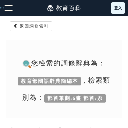
跳
登入
:::
到
主
:::
要
返回詞條索引
內
容
注音索引圖示
筆畫索引圖示
部首索引表圖示
您檢索的詞條辭典為：
, 檢索類
教育部國語辭典簡編本
網站導覽
別為：
部首筆劃:6畫 部首:糸
生字詞彙表
成語故事