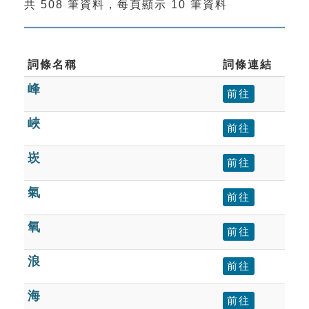
共 508 筆資料，每頁顯示 10 筆資料
索引選單
知識索引
單字索引
詞條名稱
詞條連結
峰
生命大百科索引
前往
峽
前往
遊戲專區
崁
前往
教學應用
氣
前往
貓頭鷹博士
氧
前往
浪
前往
海
前往