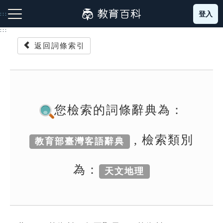
跳
登入
:::
到
主
:::
要
返回詞條索引
內
容
注音索引圖示
筆畫索引圖示
部首索引表圖示
您檢索的詞條辭典為：
, 檢索類別
教育部臺灣客語辭典
網站導覽
為：
天文地理
生字詞彙表
成語故事