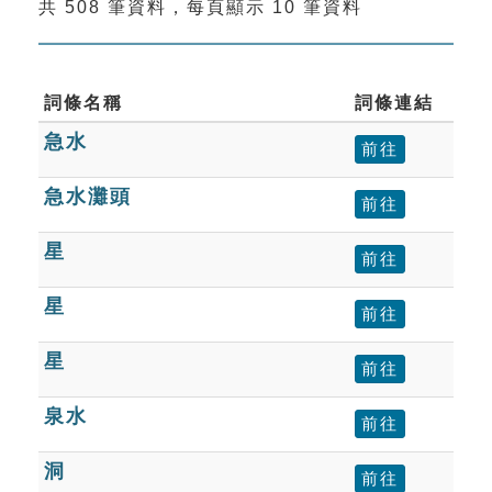
共 508 筆資料，每頁顯示 10 筆資料
索引選單
知識索引
單字索引
詞條名稱
詞條連結
急水
生命大百科索引
前往
急水灘頭
前往
遊戲專區
星
前往
教學應用
星
前往
貓頭鷹博士
星
前往
泉水
前往
洞
前往