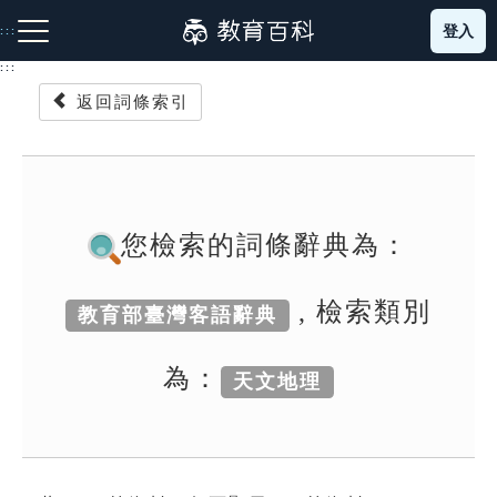
跳
登入
:::
到
主
:::
要
返回詞條索引
內
容
注音索引圖示
筆畫索引圖示
部首索引表圖示
您檢索的詞條辭典為：
, 檢索類別
教育部臺灣客語辭典
網站導覽
為：
天文地理
生字詞彙表
成語故事