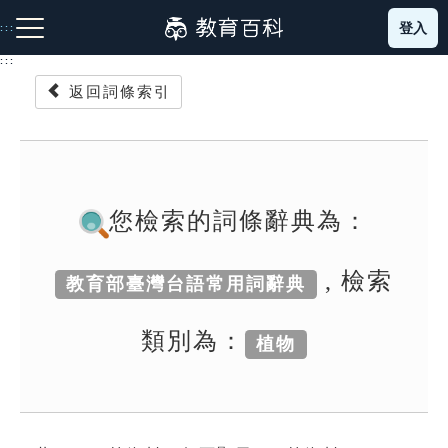
跳
登入
:::
到
主
:::
要
返回詞條索引
內
容
注音索引圖示
筆畫索引圖示
部首索引表圖示
您檢索的詞條辭典為：
, 檢索
教育部臺灣台語常用詞辭典
網站導覽
類別為：
植物
生字詞彙表
成語故事