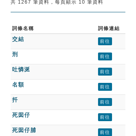
共 1267 筆資料，每頁顯示 10 筆資料
索引選單
知識索引
單字索引
詞條名稱
詞條連結
交結
生命大百科索引
前往
刑
前往
遊戲專區
吐憐涎
前往
教學應用
名額
前往
貓頭鷹博士
扦
前往
死囡仔
前往
死囡仔脯
前往