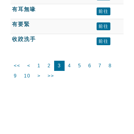
有耳無喙
前往
有要緊
前往
收跤洗手
前往
<<
<
1
2
3
4
5
6
7
8
9
10
>
>>