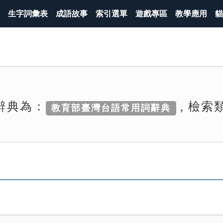
生字詞彙表
成語故事
索引選單
遊戲專區
教學應用
貓
辭典為：
, 檢索
教育部臺灣台語常用詞辭典