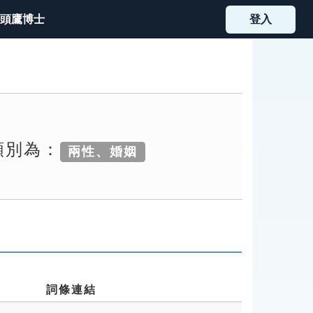
頭鷹博士
登入
類別為：
兩性、婚姻
詞條連結