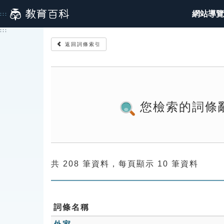
跳
網站導覽
:::
到
主
:::
要
返回詞條索引
內
容
您檢索的詞條
共 208 筆資料，每頁顯示 10 筆資料
詞條名稱