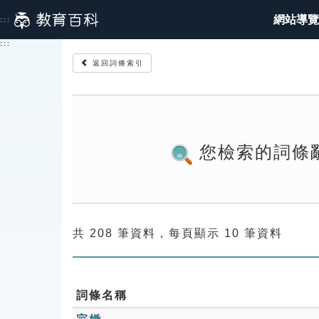
跳
網站導覽
:::
到
主
:::
要
返回詞條索引
內
容
您檢索的詞條
共 208 筆資料，每頁顯示 10 筆資料
詞條名稱