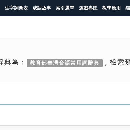
生字詞彙表
成語故事
索引選單
遊戲專區
教學應用
貓
辭典為：
, 檢索
教育部臺灣台語常用詞辭典