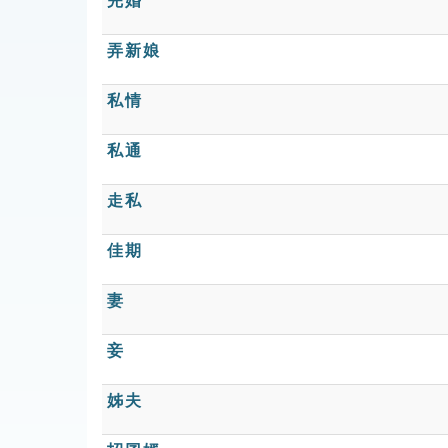
完婚
弄新娘
私情
私通
走私
佳期
妻
妾
姊夫