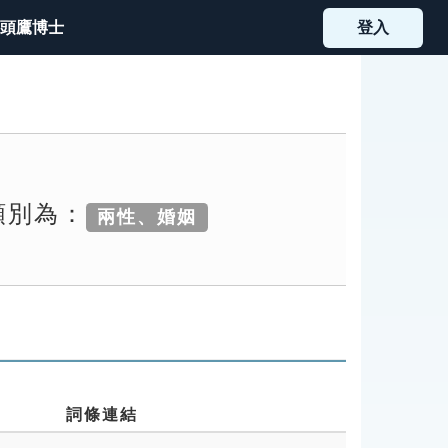
頭鷹博士
登入
類別為：
兩性、婚姻
詞條連結