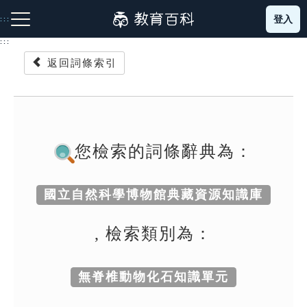
跳
登入
:::
到
主
:::
要
返回詞條索引
內
容
注音索引圖示
筆畫索引圖示
部首索引表圖示
您檢索的詞條辭典為：
國立自然科學博物館典藏資源知識庫
網站導覽
, 檢索類別為：
生字詞彙表
無脊椎動物化石知識單元
成語故事