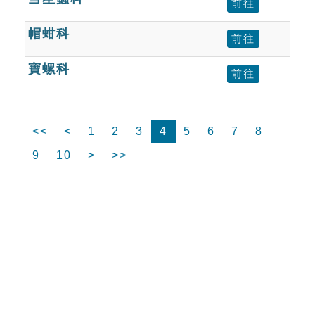
前往
帽蚶科
前往
寶螺科
前往
<<
<
1
2
3
4
5
6
7
8
9
10
>
>>