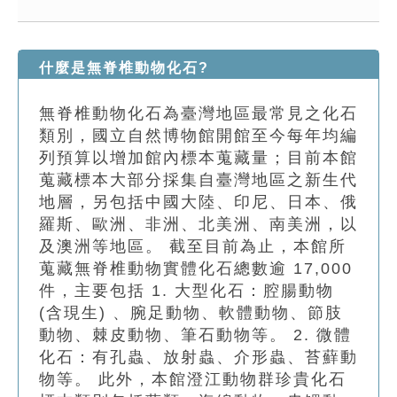
索引選單
知識索引
什麼是無脊椎動物化石?
單字索引
無脊椎動物化石為臺灣地區最常見之化石
生命大百科索引
類別，國立自然博物館開館至今每年均編
列預算以增加館內標本蒐藏量；目前本館
遊戲專區
蒐藏標本大部分採集自臺灣地區之新生代
地層，另包括中國大陸、印尼、日本、俄
教學應用
羅斯、歐洲、非洲、北美洲、南美洲，以
及澳洲等地區。 截至目前為止，本館所
貓頭鷹博士
蒐藏無脊椎動物實體化石總數逾 17,000
件，主要包括 1. 大型化石：腔腸動物
(含現生) 、腕足動物、軟體動物、節肢
動物、棘皮動物、筆石動物等。 2. 微體
化石：有孔蟲、放射蟲、介形蟲、苔蘚動
物等。 此外，本館澄江動物群珍貴化石