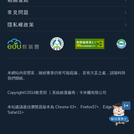
相關連結
常見問題
隱私權政策
本網站內容豐富，雖經審查仍有可能疏漏，
若有欠妥之處，請隨時與
我們聯絡。
Copyright©2014教育部
丨系統維運廠商：卡米爾有限公司
本站建議最佳瀏覽器版本為
Chrome 63+、Firefox57+、Edge79+及
Safari11+
貓頭鷹博士