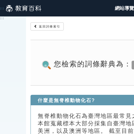
跳
網站導覽
:::
到
主
:::
要
返回詞條索引
內
容
您檢索的詞條辭典為：
什麼是無脊椎動物化石?
無脊椎動物化石為臺灣地區最常見
本館蒐藏標本大部分採集自臺灣地
美洲，以及澳洲等地區。 截至目前為