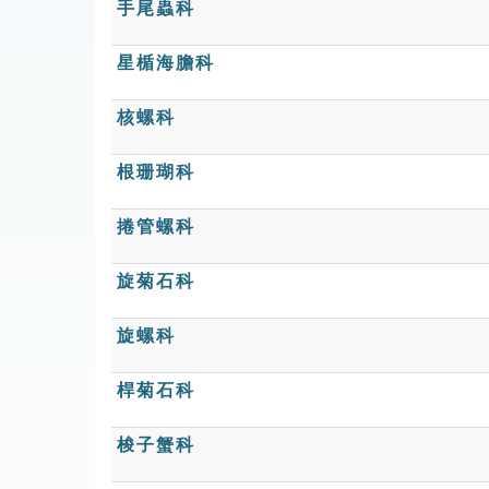
手尾蟲科
星楯海膽科
核螺科
根珊瑚科
捲管螺科
旋菊石科
旋螺科
桿菊石科
梭子蟹科