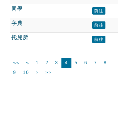
同學
前往
字典
前往
托兒所
前往
<<
<
1
2
3
4
5
6
7
8
9
10
>
>>