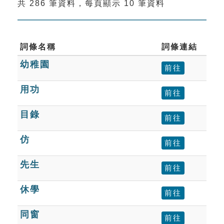
共 286 筆資料，每頁顯示 10 筆資料
索引選單
知識索引
單字索引
詞條名稱
詞條連結
幼稚園
生命大百科索引
前往
用功
前往
遊戲專區
目錄
前往
教學應用
仿
前往
貓頭鷹博士
先生
前往
休學
前往
同窗
前往