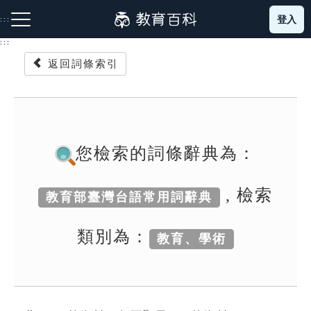
跳
登入
:::
到
主
:::
要
返回詞條索引
內
容
注音索引圖示
筆畫索引圖示
部首索引表圖示
您檢索的詞條辭典為：
, 檢索
教育部臺灣台語常用詞辭典
網站導覽
類別為：
教育、學術
生字詞彙表
成語故事