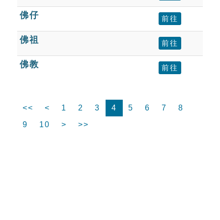
佛仔
前往
佛祖
前往
佛教
前往
<<
<
1
2
3
4
5
6
7
8
9
10
>
>>