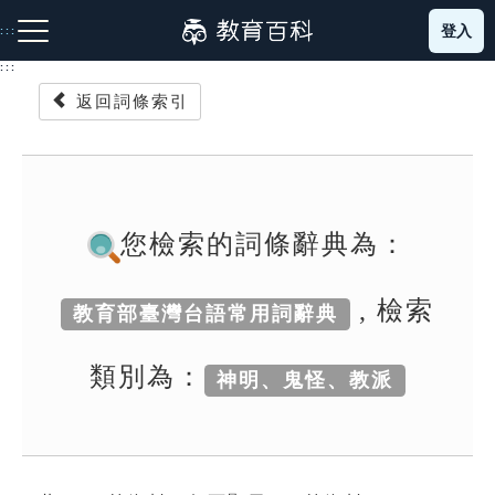
跳
登入
:::
到
主
:::
要
返回詞條索引
內
容
注音索引圖示
筆畫索引圖示
部首索引表圖示
您檢索的詞條辭典為：
, 檢索
教育部臺灣台語常用詞辭典
網站導覽
類別為：
神明、鬼怪、教派
生字詞彙表
成語故事