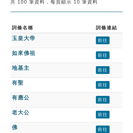
共 100 筆資料，每頁顯示 10 筆資料
索引選單
知識索引
單字索引
詞條名稱
詞條連結
玉皇大帝
生命大百科索引
前往
如來佛祖
前往
遊戲專區
地基主
前往
教學應用
有聖
前往
貓頭鷹博士
有應公
前往
老大公
前往
佛
前往