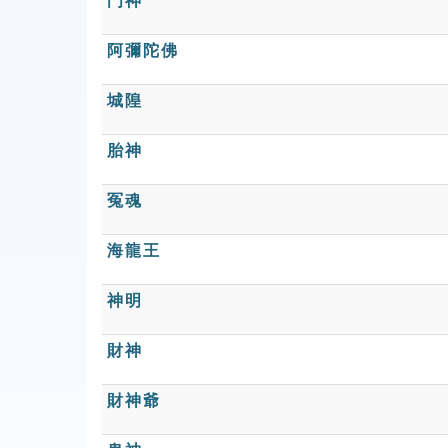
門神
阿彌陀佛
城隍
胎神
冤魂
海龍王
神明
財神
財神爺