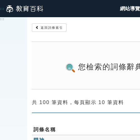
跳
網站導覽
:::
到
主
:::
要
返回詞條索引
內
容
您檢索的詞條辭
共 100 筆資料，每頁顯示 10 筆資料
詞條名稱