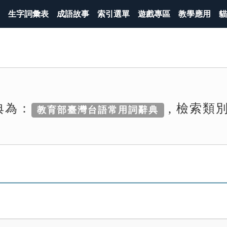
生字詞彙表
成語故事
索引選單
遊戲專區
教學應用
貓
典為：
, 檢索類
教育部臺灣台語常用詞辭典