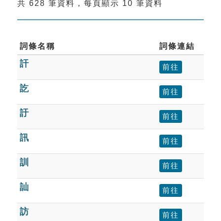
共 628 筆資料，每頁顯示 10 筆資料
索引選單
知識索引
單字索引
詞條名稱
詞條連結
訐
生命大百科索引
前往
訖
前往
遊戲專區
訏
前往
教學應用
訊
前往
貓頭鷹博士
訓
前往
訕
前往
訪
前往