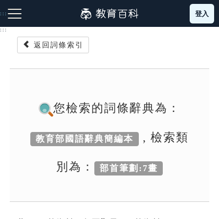
跳
登入
:::
到
主
:::
要
返回詞條索引
內
容
注音索引圖示
筆畫索引圖示
部首索引表圖示
您檢索的詞條辭典為：
, 檢索類
教育部國語辭典簡編本
網站導覽
別為：
部首筆劃:7畫
生字詞彙表
成語故事