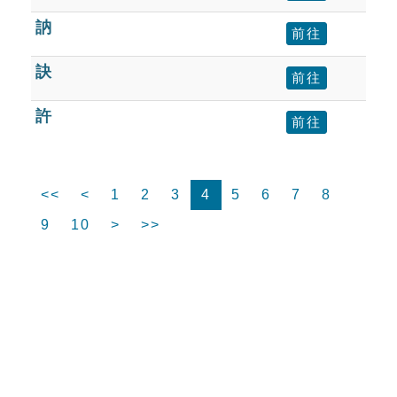
訥
前往
訣
前往
許
前往
<<
<
1
2
3
4
5
6
7
8
9
10
>
>>