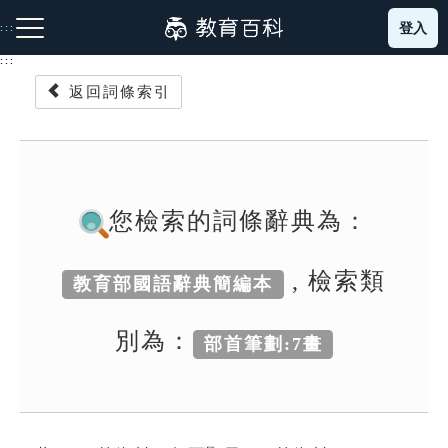
跳
登入
:::
到
主
:::
要
返回詞條索引
內
容
注音索引圖示
筆畫索引圖示
部首索引表圖示
您檢索的詞條辭典為：
, 檢索類
教育部國語辭典簡編本
網站導覽
別為：
部首筆劃:7畫
生字詞彙表
成語故事