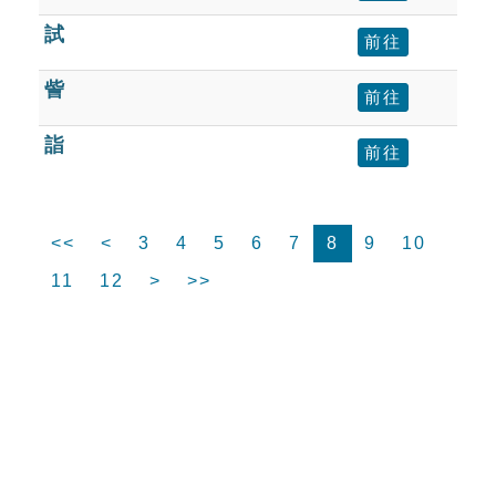
試
前往
訾
前往
詣
前往
<<
<
3
4
5
6
7
8
9
10
11
12
>
>>