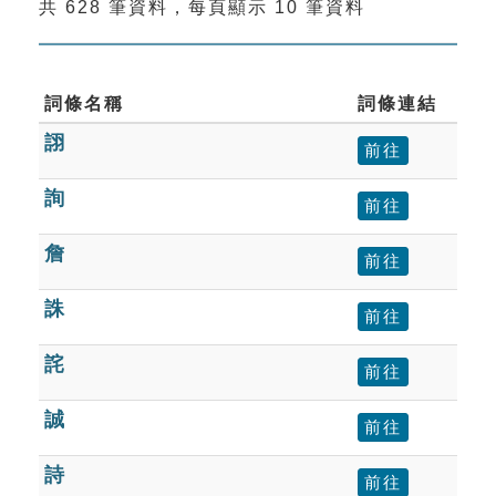
共 628 筆資料，每頁顯示 10 筆資料
索引選單
知識索引
單字索引
詞條名稱
詞條連結
詡
生命大百科索引
前往
詢
前往
遊戲專區
詹
前往
教學應用
誅
前往
貓頭鷹博士
詫
前往
誠
前往
詩
前往