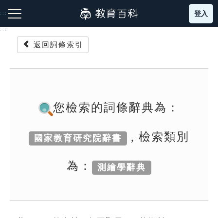
跳
登入
:::
到
主
:::
要
返回詞條索引
內
容
注音索引圖示
筆畫索引圖示
部首索引表圖示
您檢索的詞條辭典為：
, 檢索類別
國家教育研究院辭書
網站導覽
為：
測繪學辭典
生字詞彙表
成語故事