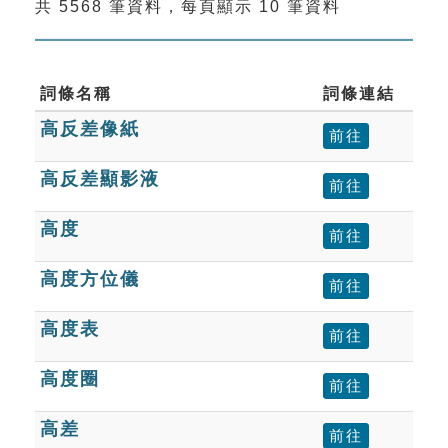
共 5568 筆資料，每頁顯示 10 筆資料
索引選單
知識索引
單字索引
詞條名稱
詞條連結
高反差像紙
生命大百科索引
前往
高反差顯影液
前往
遊戲專區
高度
前往
教學應用
高度方位儀
前往
貓頭鷹博士
高度表
前往
高度圈
前往
高差
前往