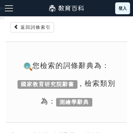
跳
登入
:::
到
主
:::
要
返回詞條索引
內
容
注音索引圖示
筆畫索引圖示
部首索引表圖示
您檢索的詞條辭典為：
, 檢索類別
國家教育研究院辭書
網站導覽
為：
測繪學辭典
生字詞彙表
成語故事