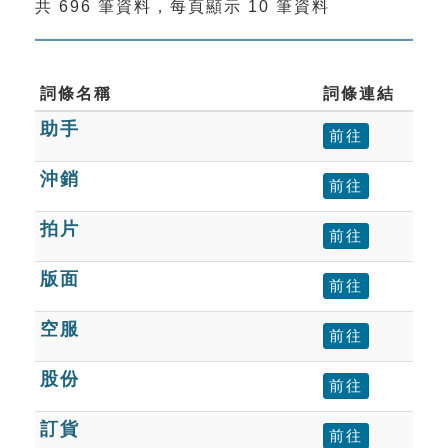
共 696 筆資料，每頁顯示 10 筆資料
索引選單
知識索引
單字索引
詞條名稱
詞條連結
助手
生命大百科索引
前往
沖銷
前往
遊戲專區
拍片
前往
教學應用
版面
前往
貓頭鷹博士
空服
前往
股份
前往
訂貨
前往