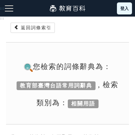
跳
登入
:::
到
主
:::
要
返回詞條索引
內
容
注音索引圖示
筆畫索引圖示
部首索引表圖示
您檢索的詞條辭典為：
, 檢索
教育部臺灣台語常用詞辭典
網站導覽
類別為：
相關用語
生字詞彙表
成語故事