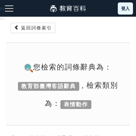
跳
登入
:::
到
主
:::
要
返回詞條索引
內
容
注音索引圖示
筆畫索引圖示
部首索引表圖示
您檢索的詞條辭典為：
, 檢索類別
教育部臺灣客語辭典
網站導覽
為：
表情動作
生字詞彙表
成語故事