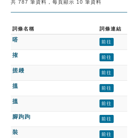
共 787 筆資料，每頁顯示 10 筆資料
索引選單
知識索引
單字索引
詞條名稱
詞條連結
嗒
生命大百科索引
前往
搉
前往
遊戲專區
搓㿸
前往
教學應用
搵
前往
貓頭鷹博士
搵
前往
腳跔跔
前往
裝
前往