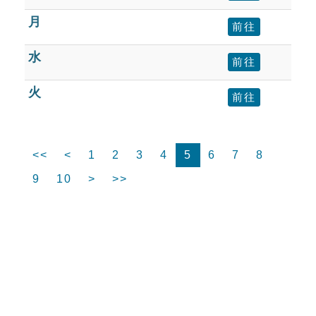
月
前往
水
前往
火
前往
<<
<
1
2
3
4
5
6
7
8
9
10
>
>>