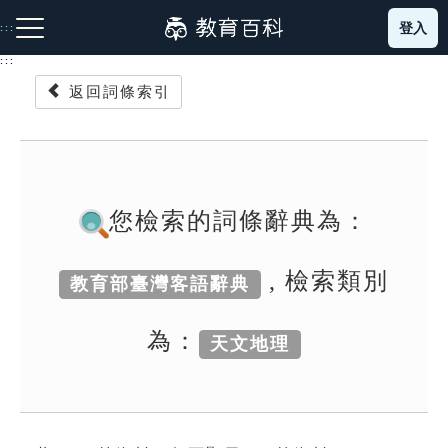
跳
登入
:::
到
主
:::
要
返回詞條索引
內
容
注音索引圖示
筆畫索引圖示
部首索引表圖示
您檢索的詞條辭典為：
, 檢索類別
教育部臺灣客語辭典
網站導覽
為：
天文地理
生字詞彙表
成語故事