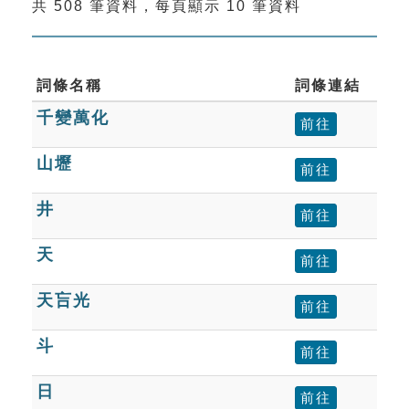
共 508 筆資料，每頁顯示 10 筆資料
索引選單
知識索引
單字索引
詞條名稱
詞條連結
千變萬化
生命大百科索引
前往
山壢
前往
遊戲專區
井
前往
教學應用
天
前往
貓頭鷹博士
天吂光
前往
斗
前往
日
前往