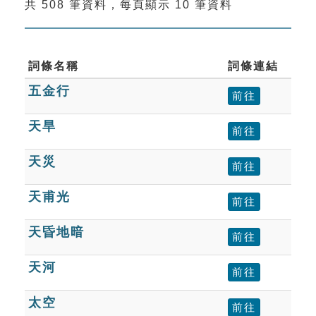
共 508 筆資料，每頁顯示 10 筆資料
索引選單
知識索引
單字索引
詞條名稱
詞條連結
五金行
生命大百科索引
前往
天旱
前往
遊戲專區
天災
前往
教學應用
天甫光
前往
貓頭鷹博士
天昏地暗
前往
天河
前往
太空
前往