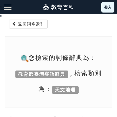
跳
登入
:::
到
主
:::
要
返回詞條索引
內
容
注音索引圖示
筆畫索引圖示
部首索引表圖示
您檢索的詞條辭典為：
, 檢索類別
教育部臺灣客語辭典
網站導覽
為：
天文地理
生字詞彙表
成語故事