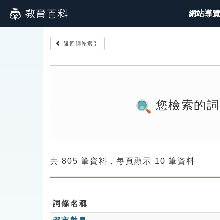
跳
網站導覽
:::
到
主
:::
要
返回詞條索引
內
容
您檢索的詞
共 805 筆資料，每頁顯示 10 筆資料
詞條名稱