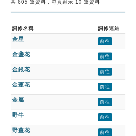
共 805 筆資料，每頁顯示 10 筆資料
索引選單
知識索引
單字索引
詞條名稱
詞條連結
金星
生命大百科索引
前往
金盞花
前往
遊戲專區
金銀花
前往
教學應用
金蓮花
前往
貓頭鷹博士
金屬
前往
野牛
前往
野薑花
前往