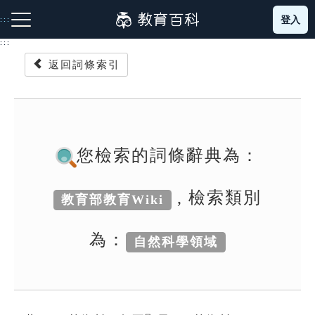
跳
登入
:::
到
主
:::
要
返回詞條索引
內
容
注音索引圖示
筆畫索引圖示
部首索引表圖示
您檢索的詞條辭典為：
, 檢索類別
教育部教育Wiki
網站導覽
為：
自然科學領域
生字詞彙表
成語故事