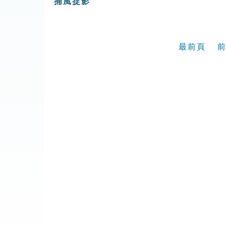
捕風捉影
最前頁