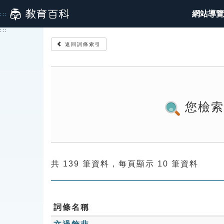
跳
網站導覽
:::
到
主
:::
要
返回詞條索引
內
容
您檢
共 139 筆資料，每頁顯示 10 筆資料
詞條名稱