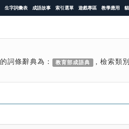
生字詞彙表
成語故事
索引選單
遊戲專區
教學應用
貓
索的詞條辭典為：
, 檢索類
教育部成語典