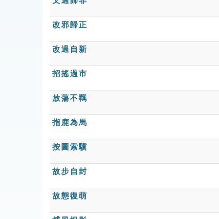
文過飾非
改邪歸正
改過自新
招搖過市
放蕩不羈
指鹿為馬
按圖索驥
故步自封
故態復萌