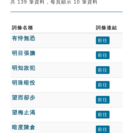
共 139 筆資料，每頁顯示 10 筆資料
索引選單
知識索引
單字索引
詞條名稱
詞條連結
有恃無恐
生命大百科索引
前往
明目張膽
前往
遊戲專區
明知故犯
前往
教學應用
明珠暗投
前往
貓頭鷹博士
望而卻步
前往
望梅止渴
前往
暗度陳倉
前往