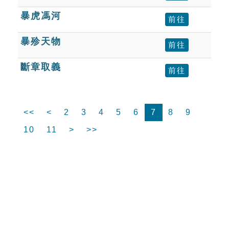
暴虎馮河
前往
暴殄天物
前往
斷章取義
前往
<<
<
2
3
4
5
6
7
8
9
10
11
>
>>