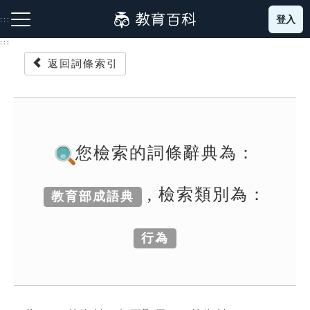
跳
登入
:::
到
主
:::
要
返回詞條索引
內
容
注音索引圖示
筆畫索引圖示
部首索引表圖示
您檢索的詞條辭典為：
, 檢索類別為：
教育部成語典
網站導覽
行為
生字詞彙表
成語故事