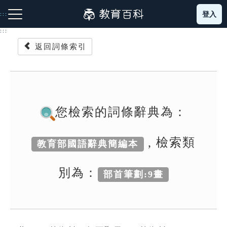
跳
登入
:::
到
主
:::
要
返回詞條索引
內
容
注音索引圖示
筆畫索引圖示
部首索引表圖示
您檢索的詞條辭典為：
, 檢索類
教育部國語辭典簡編本
網站導覽
別為：
部首筆劃:9畫
生字詞彙表
成語故事