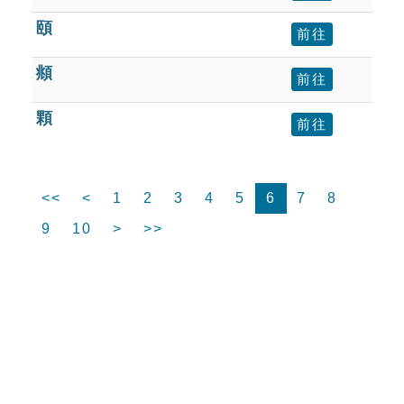
頤
前往
頫
前往
顆
前往
<<
<
1
2
3
4
5
6
7
8
9
10
>
>>