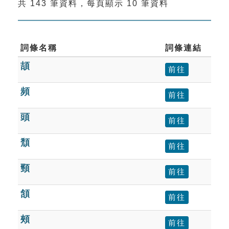
共 143 筆資料，每頁顯示 10 筆資料
索引選單
知識索引
單字索引
詞條名稱
詞條連結
頡
生命大百科索引
前往
頻
前往
遊戲專區
頭
前往
教學應用
頹
前往
貓頭鷹博士
頸
前往
頷
前往
頰
前往