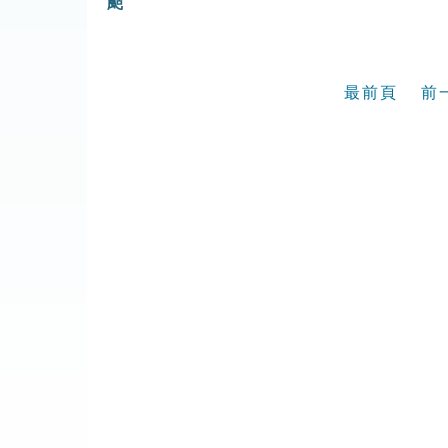
颭
最前頁
前