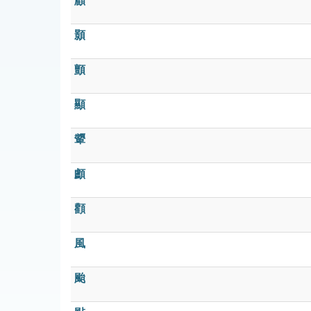
顧
顥
顫
顯
顰
顱
顴
風
颱