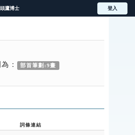
頭鷹博士
登入
別為：
部首筆劃:9畫
詞條連結