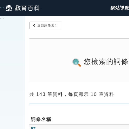
跳
網站導覽
:::
到
主
:::
要
返回詞條索引
內
容
您檢索的詞條
共 143 筆資料，每頁顯示 10 筆資料
詞條名稱