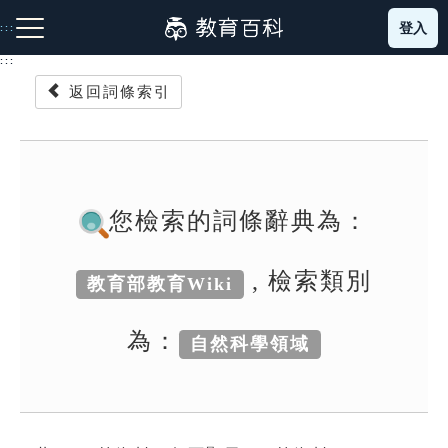
跳
登入
:::
到
主
:::
要
返回詞條索引
內
容
注音索引圖示
筆畫索引圖示
部首索引表圖示
您檢索的詞條辭典為：
, 檢索類別
教育部教育Wiki
網站導覽
為：
自然科學領域
生字詞彙表
成語故事