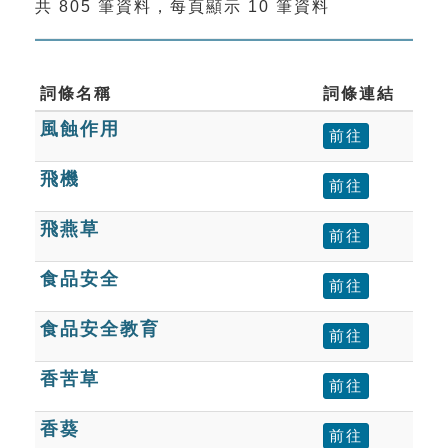
共 805 筆資料，每頁顯示 10 筆資料
索引選單
知識索引
單字索引
詞條名稱
詞條連結
風蝕作用
生命大百科索引
前往
飛機
前往
遊戲專區
飛燕草
前往
教學應用
食品安全
前往
貓頭鷹博士
食品安全教育
前往
香苦草
前往
香葵
前往