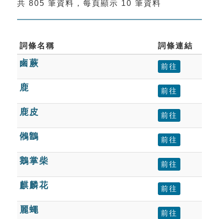
共 805 筆資料，每頁顯示 10 筆資料
索引選單
知識索引
單字索引
詞條名稱
詞條連結
鹵蕨
生命大百科索引
前往
鹿
前往
遊戲專區
鹿皮
前往
教學應用
鵂鶹
前往
貓頭鷹博士
鵝掌柴
前往
麒麟花
前往
麗蠅
前往