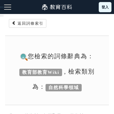
跳
登入
:::
到
主
:::
要
返回詞條索引
內
容
注音索引圖示
筆畫索引圖示
部首索引表圖示
您檢索的詞條辭典為：
, 檢索類別
教育部教育Wiki
網站導覽
為：
自然科學領域
生字詞彙表
成語故事