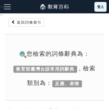
跳
登入
:::
到
主
:::
要
返回詞條索引
內
容
注音索引圖示
筆畫索引圖示
部首索引表圖示
您檢索的詞條辭典為：
, 檢索
教育部臺灣台語常用詞辭典
網站導覽
類別為：
反應、表情
生字詞彙表
成語故事