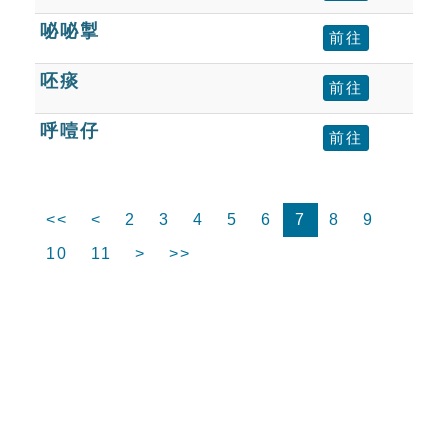
咇咇掣
前往
呸痰
前往
呼噎仔
前往
<<
<
2
3
4
5
6
7
8
9
10
11
>
>>