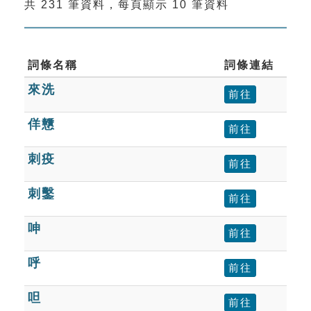
共 231 筆資料，每頁顯示 10 筆資料
索引選單
知識索引
單字索引
詞條名稱
詞條連結
來洗
生命大百科索引
前往
佯戇
前往
遊戲專區
刺疫
前往
教學應用
刺鑿
前往
貓頭鷹博士
呻
前往
呼
前往
呾
前往