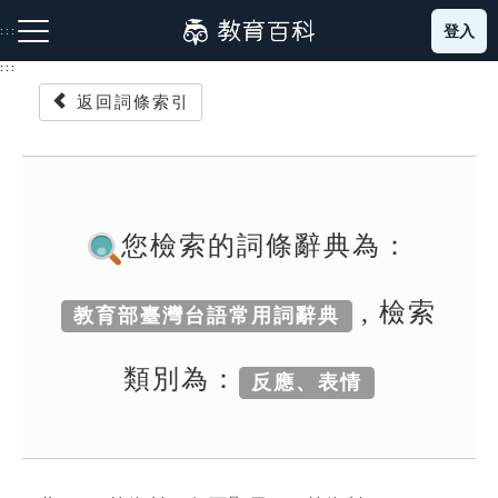
跳
登入
:::
到
主
:::
要
返回詞條索引
內
容
注音索引圖示
筆畫索引圖示
部首索引表圖示
您檢索的詞條辭典為：
, 檢索
教育部臺灣台語常用詞辭典
網站導覽
類別為：
反應、表情
生字詞彙表
成語故事