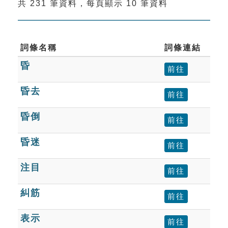
共 231 筆資料，每頁顯示 10 筆資料
索引選單
知識索引
單字索引
詞條名稱
詞條連結
昏
生命大百科索引
前往
昏去
前往
遊戲專區
昏倒
前往
教學應用
昏迷
前往
貓頭鷹博士
注目
前往
糾筋
前往
表示
前往