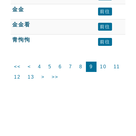
金金
前往
金金看
前往
青恂恂
前往
<<
<
4
5
6
7
8
9
10
11
12
13
>
>>