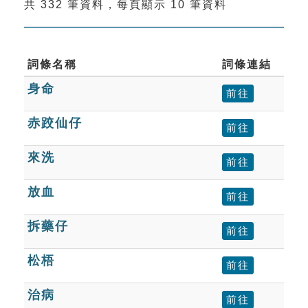
共 332 筆資料，每頁顯示 10 筆資料
索引選單
知識索引
單字索引
詞條名稱
詞條連結
身命
生命大百科索引
前往
赤跤仙仔
前往
遊戲專區
來洗
前往
教學應用
放血
前往
貓頭鷹博士
拆藥仔
前往
松梧
前往
治病
前往