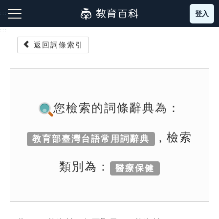
跳
登入
:::
到
主
:::
要
返回詞條索引
內
容
注音索引圖示
筆畫索引圖示
部首索引表圖示
您檢索的詞條辭典為：
, 檢索
教育部臺灣台語常用詞辭典
網站導覽
類別為：
醫療保健
生字詞彙表
成語故事