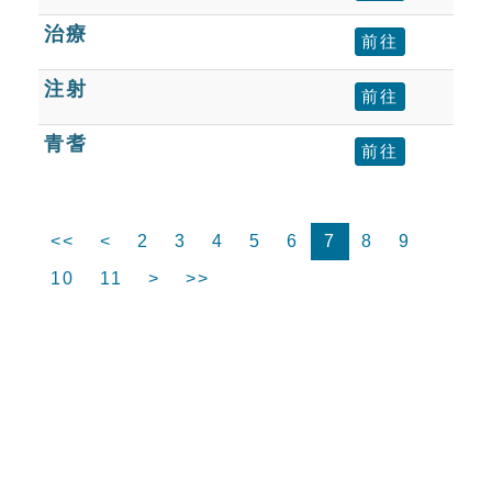
治療
前往
注射
前往
青耆
前往
<<
<
2
3
4
5
6
7
8
9
10
11
>
>>