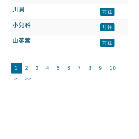
川貝
前往
小兒科
前往
山苳蒿
前往
1
2
3
4
5
6
7
8
9
10
>
>>