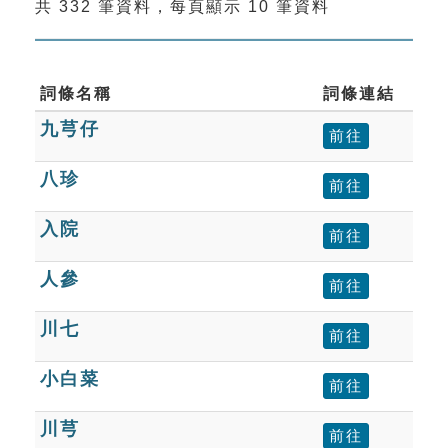
共 332 筆資料，每頁顯示 10 筆資料
索引選單
知識索引
單字索引
詞條名稱
詞條連結
九芎仔
生命大百科索引
前往
八珍
前往
遊戲專區
入院
前往
教學應用
人參
前往
貓頭鷹博士
川七
前往
小白菜
前往
川芎
前往