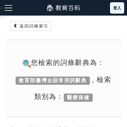
跳
登入
:::
到
主
:::
要
返回詞條索引
內
容
注音索引圖示
筆畫索引圖示
部首索引表圖示
您檢索的詞條辭典為：
, 檢索
教育部臺灣台語常用詞辭典
網站導覽
類別為：
醫療保健
生字詞彙表
成語故事