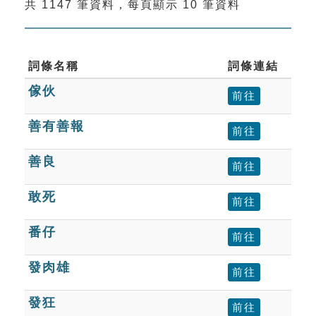
共 1147 筆資料，每頁顯示 10 筆資料
索引選單
知識索引
單字索引
詞條名稱
詞條連結
傢伙
生命大百科索引
前往
善有善報
前往
遊戲專區
善良
前往
教學應用
敢死
前往
貓頭鷹博士
番仔
前往
發肉雄
前往
發狂
前往