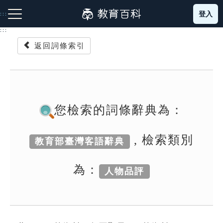
跳
登入
:::
到
主
:::
要
返回詞條索引
內
容
注音索引圖示
筆畫索引圖示
部首索引表圖示
您檢索的詞條辭典為：
, 檢索類別
教育部臺灣客語辭典
網站導覽
為：
人物品評
生字詞彙表
成語故事