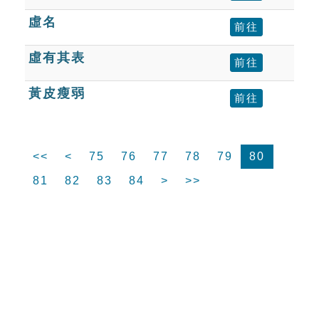
虛名
前往
虛有其表
前往
黃皮瘦弱
前往
<<
<
75
76
77
78
79
80
81
82
83
84
>
>>